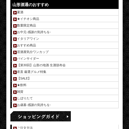
山形酒通のおすすめ
夏酒
★イチオシ商品
数量限定商品
お中元-感謝の気持ちを-
イタリアワイン
おすすめ商品
居酒屋気分ワンカップ
パインサイダー
【第30回】山形の地酒 生酒頒布会
産直 厳選グルメ特集
【SALE】
★飲料
雑貨
しぼりたて
お歳暮-感謝の気持ちを-
ご注文方法